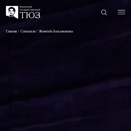
Главная
Спектакли
Женитьба Бальзаминова